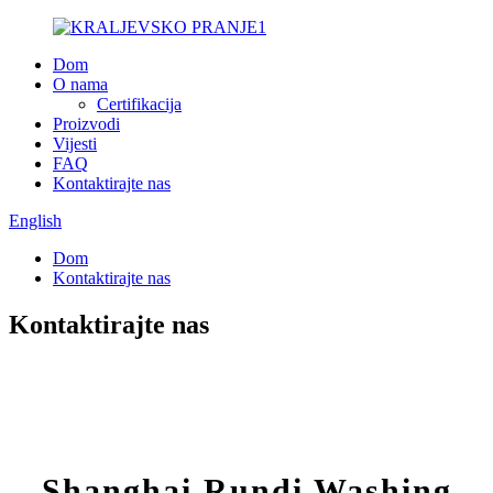
Dom
O nama
Certifikacija
Proizvodi
Vijesti
FAQ
Kontaktirajte nas
English
Dom
Kontaktirajte nas
Kontaktirajte nas
Shanghai Rundi Washing