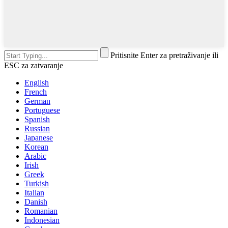
Pritisnite Enter za pretraživanje ili
ESC za zatvaranje
English
French
German
Portuguese
Spanish
Russian
Japanese
Korean
Arabic
Irish
Greek
Turkish
Italian
Danish
Romanian
Indonesian