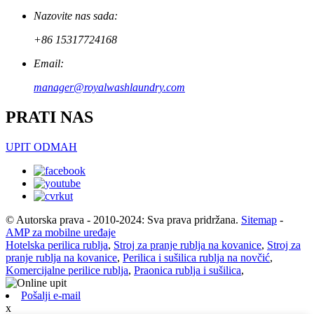
Nazovite nas sada:
+86 15317724168
Email:
manager@royalwashlaundry.com
PRATI NAS
UPIT ODMAH
© Autorska prava - 2010-2024: Sva prava pridržana.
Sitemap
-
AMP za mobilne uređaje
Hotelska perilica rublja
,
Stroj za pranje rublja na kovanice
,
Stroj za
pranje rublja na kovanice
,
Perilica i sušilica rublja na novčić
,
Komercijalne perilice rublja
,
Praonica rublja i sušilica
,
Pošalji e-mail
x